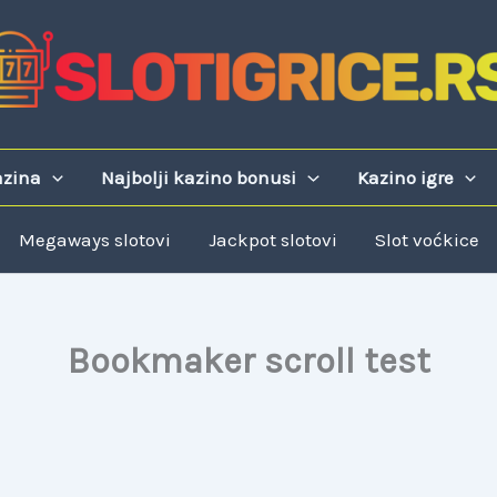
azina
Najbolji kazino bonusi
Kazino igre
Megaways slotovi
Jackpot slotovi
Slot voćkice
Bookmaker scroll test