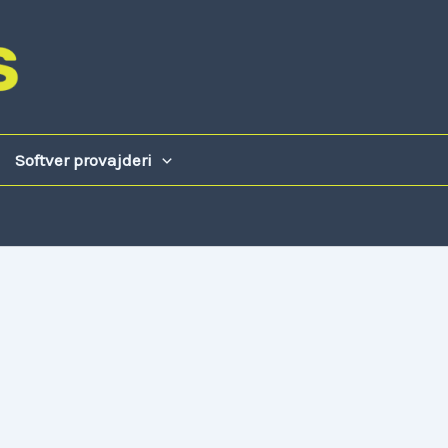
Softver provajderi