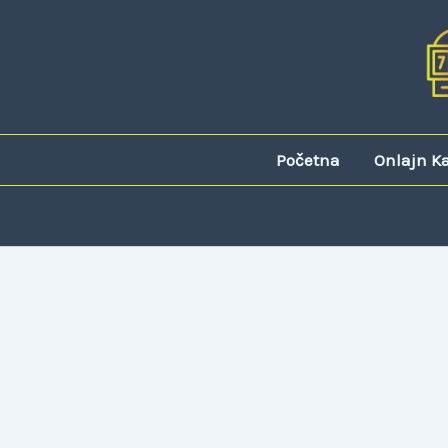
Skip
to
content
Početna
Onlajn K