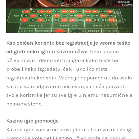
Kao običan korisnik bez registracije je veoma teško
odigrati neku igru u kazinu uživo.
Neki kazino
uživo imaju i demo verziju igara kako biste bar
probali kako izgledaju, čak i ukoliko niste
registrovani korisnik. Važno je napomenuti da svaki
kazino vodi odgovorno poslovanje i neće prevariti
svoje korisnike jer su sve igre u njemu nasumične a
ne nameštene.
Kazino igre promocije
Kazino igre zavise od provajdera, ali su važni i zbog
promocija koje neki kazino uživo može da ponudi