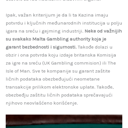
Ipak, važan kriterijum je da li ta Kazina imaju
potvrdu i ključnih međunarodnih institucija u polju
igara na sreću i gejming industriji.
Neke od važnijih
su svakako Malta Gambling authority koja je
garant bezbednosti i sigurnosti.
Takođe dolazi u
obzir i ona potvrda koju izdaje britanska Komisija
za igre na sreću (UK Gambling commision) ili The
Isle of Man. Sve te kompanije su garant zaštite
ličnih podataka obezbeđujući neometane
transakcije prilikom elektronske uplate. Takođe,
obezbeđju zaštitu ličnih podataka sprečavajući
njihovo neovlašćeno korišćenje.