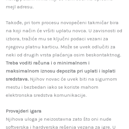
mejl adresu.
Takođe, pri tom procesu novopečeni takmičar bira
na koji način će vršiti uplatu novca. U zavisnosti od
izbora, tražiće mu se ključni podaci vezani za
njegovu platnu karticu. Može se uvek odlučiti za
neki od drugih vrsta plaćanja osim beskontaktnog.
Treba voditi računa i o minimalnom i
maksimalnom iznosu depozita pri uplati i isplati
sredstava.
Njihov novac će uvek biti na sigurnom
mestu i bezbedan iako se koriste mahom
elektronska sredstva komunikacije.
Provajderi igara
Njihova uloga je neizostavna zato što oni nude
softverska i hardverska rešenja vezana za igre. U