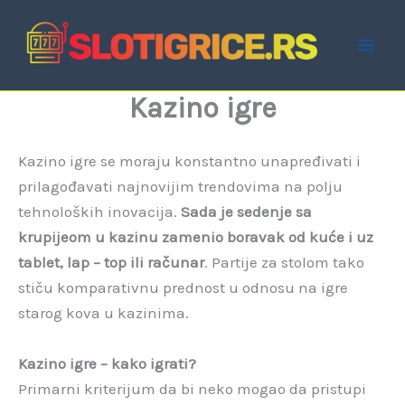
Skip
to
Mai
content
Kazino igre
Men
Kazino igre se moraju konstantno unapređivati i
prilagođavati najnovijim trendovima na polju
tehnoloških inovacija.
Sada je sedenje sa
krupijeom u kazinu zamenio boravak od kuće i uz
tablet, lap – top ili računar
. Partije za stolom tako
stiču komparativnu prednost u odnosu na igre
starog kova u kazinima.
Kazino igre – kako igrati?
Primarni kriterijum da bi neko mogao da pristupi