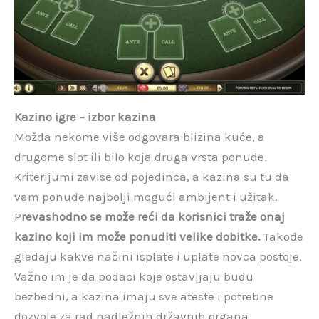
Kazino igre – izbor kazina
Možda nekome više odgovara blizina kuće, a
drugome slot ili bilo koja druga vrsta ponude.
Kriterijumi zavise od pojedinca, a kazina su tu da
vam ponude najbolji mogući ambijent i užitak.
P
revashodno se može reći da korisnici traže onaj
kazino koji im može ponuditi velike dobitke.
Takođe
gledaju kakve načini isplate i uplate novca postoje.
Važno im je da podaci koje ostavljaju budu
bezbedni, a kazina imaju sve ateste i potrebne
dozvole za rad nadležnih državnih organa.