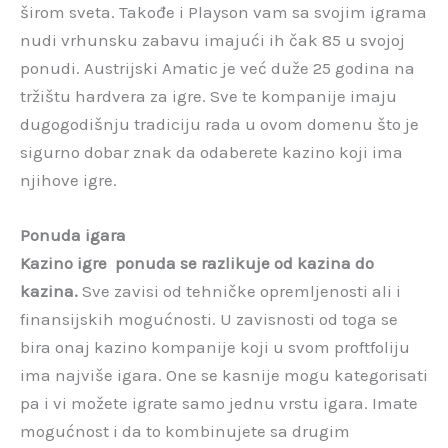
širom sveta. Takođe i Playson vam sa svojim igrama
nudi vrhunsku zabavu imajući ih čak 85 u svojoj
ponudi. Austrijski Amatic je već duže 25 godina na
tržištu hardvera za igre. Sve te kompanije imaju
dugogodišnju tradiciju rada u ovom domenu što je
sigurno dobar znak da odaberete kazino koji ima
njihove igre.
Ponuda igara
Kazino igre ponuda se razlikuje od kazina do
kazina.
Sve zavisi od tehničke opremljenosti ali i
finansijskih mogućnosti. U zavisnosti od toga se
bira onaj kazino kompanije koji u svom proftfoliju
ima najviše igara. One se kasnije mogu kategorisati
pa i vi možete igrate samo jednu vrstu igara. Imate
mogućnost i da to kombinujete sa drugim