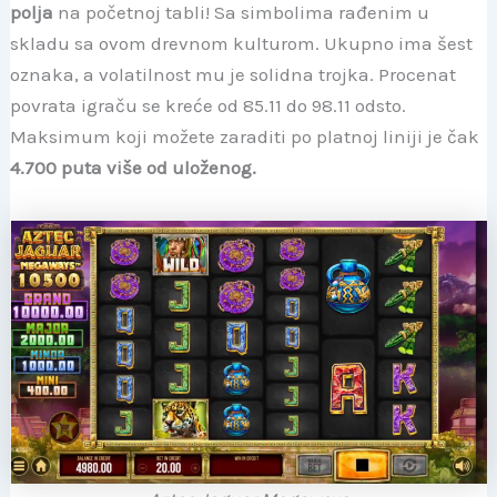
polja
na početnoj tabli! Sa simbolima rađenim u
skladu sa ovom drevnom kulturom. Ukupno ima šest
oznaka, a volatilnost mu je solidna trojka. Procenat
povrata igraču se kreće od 85.11 do 98.11 odsto.
Maksimum koji možete zaraditi po platnoj liniji je čak
4.700 puta više od uloženog.