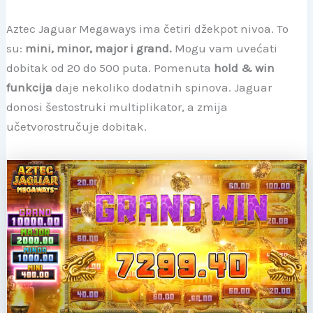
Aztec Jaguar Megaways ima četiri džekpot nivoa. To
su:
mini, minor, major i grand.
Mogu vam uvećati
dobitak od 20 do 500 puta. Pomenuta
hold & win
funkcija
daje nekoliko dodatnih spinova. Jaguar
donosi šestostruki multiplikator, a zmija
učetvorostručuje dobitak.