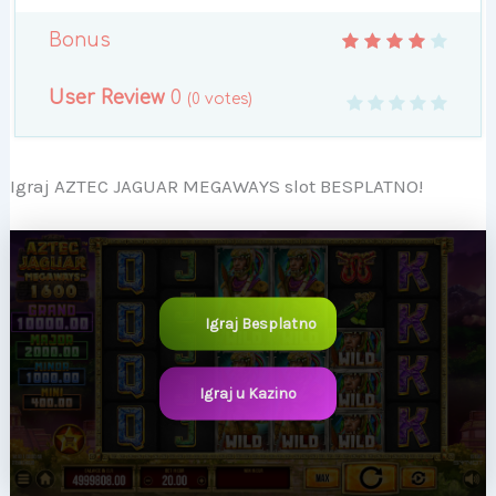
Bonus
User Review
0
(
0
votes)
Igraj AZTEC JAGUAR MEGAWAYS slot BESPLATNO!
Igraj Besplatno
Igraj u Kazino