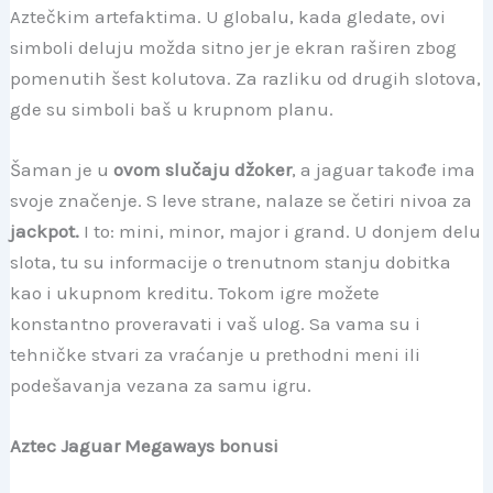
Aztečkim artefaktima. U globalu, kada gledate, ovi
simboli deluju možda sitno jer je ekran raširen zbog
pomenutih šest kolutova. Za razliku od drugih slotova,
gde su simboli baš u krupnom planu.
Šaman je u
ovom slučaju džoker
, a jaguar takođe ima
svoje značenje. S leve strane, nalaze se četiri nivoa za
jackpot.
I to: mini, minor, major i grand. U donjem delu
slota, tu su informacije o trenutnom stanju dobitka
kao i ukupnom kreditu. Tokom igre možete
konstantno proveravati i vaš ulog. Sa vama su i
tehničke stvari za vraćanje u prethodni meni ili
podešavanja vezana za samu igru.
Aztec Jaguar Megaways bonusi