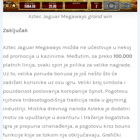
Aztec Jaguar Megaways
grand win
Zaključak
Aztec Jaguar Megaways možda ne učestvuje u nekoj
od promocija u kazinima. Međutim, sa preko
100.000
platnih linija, svaki spin je prilika za velike nagrade.
Uz to, velika ponuda bonusa je još nešto što će
zadržati korisnike uz ovu igru. Veliki broj simbola i
pouzdanost poslovanja kompanije Synot. Pogotovu
njihova tridesetogodišnja tradicija rada u gejming
industriji. Mistika drevnog naroda Asteka je dodatni
motiv za upuštanje u avanturu i traženje bogatstva.
Igra je prepuna iznenađenja, a pogotovu kroz bouns
funkcije koje se tokom nje otključavaju. Grafički