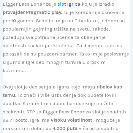
Bigger Bass Bonanza je
slot igrica
koju je izradio
provajder Pragmatic play.
To je kompanija osnovana
pre 10 godina. Sedište im je na Gibraltaru, jednom od
popularnijih gejming tržišta na svetu. Takođe,
poseduju sve potrebne licence za obavljanje
delatnosti kockanja i klađenja. Za deceniju rada su
pokazali da su pouzdan partner. Tako im je poslovanje
sigurno a igre deo mnogih turnira u srpskim
kazinima.
Ovaj slot je deo serijala igara koje imaju
ribolov kao
temu.
To znači i više uzbuđenja dok budete lovili
dobitke. Samim tim i dobre bonuse koje možete
očekivati. RTP za Bigger Bass Bonanza slot je solidnih
96.71 posto. Igra ima
visoku volatilnost
i moguće je
maksimum dobiti do
4.000 puta
više od prvobitno