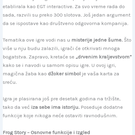
etablirala kao EGT interactive. Za svo vreme rada do
sada, razvili su preko 300 slotova. Još jedan argument
da se ispostave kao društveno odgovorna kompanija.
Tematika ove igre vodi nas u
misterije jedne šume.
Što
više u nju budu zalazili, igrači će otkrivati mnoga
bogatstva. Zapravo, kretaće se
„drvenim kraljevstvom“
kako se i navodi u samom opisu igre. U ovoj igri,
magična žaba kao
džoker simbol
je vaša karta za
sreću.
Igra je plasirana još pre desetak godina na tržište,
tako da već
iza sebe ima istoriju.
Poseduje dodatne
funkcije koje nikoga neće ostaviti ravnodušnim.
Frog Story – Osnovne funkcije i Izgled