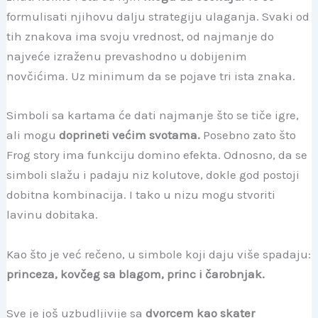
formulisati njihovu dalju strategiju ulaganja. Svaki od
tih znakova ima svoju vrednost, od najmanje do
najveće izraženu prevashodno u dobijenim
novčićima. Uz minimum da se pojave tri ista znaka.
Simboli sa kartama će dati najmanje što se tiče igre,
ali mogu
doprineti većim svotama.
Posebno zato što
Frog story ima funkciju domino efekta. Odnosno, da se
simboli slažu i padaju niz kolutove, dokle god postoji
dobitna kombinacija. I tako u nizu mogu stvoriti
lavinu dobitaka.
Kao što je već rečeno, u simbole koji daju više spadaju:
princeza, kovčeg sa blagom, princ i čarobnjak.
Sve je još uzbudljivije sa
dvorcem kao skater