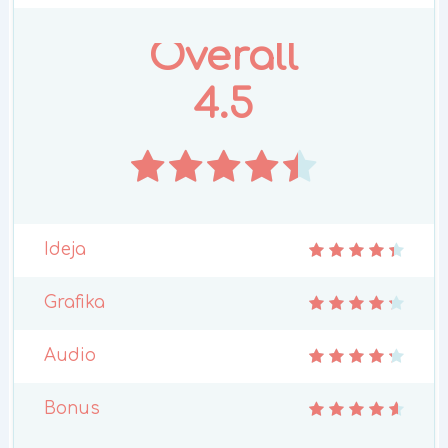
Overall
4.5
Ideja
Grafika
Audio
Bonus