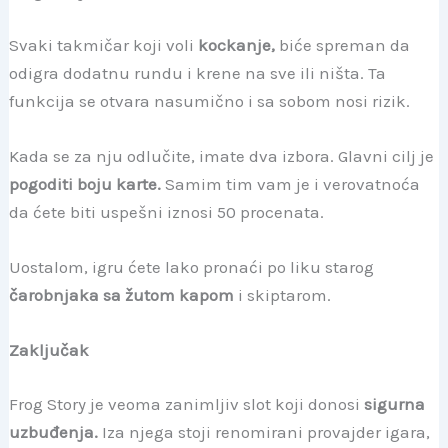
Svaki takmičar koji voli
kockanje,
biće spreman da
odigra dodatnu rundu i krene na sve ili ništa. Ta
funkcija se otvara nasumično i sa sobom nosi rizik.
Kada se za nju odlučite, imate dva izbora. Glavni cilj je
pogoditi boju karte.
Samim tim vam je i verovatnoća
da ćete biti uspešni iznosi 50 procenata.
Uostalom, igru ćete lako pronaći po liku starog
čarobnjaka sa žutom kapom
i skiptarom.
Zaključak
Frog Story je veoma zanimljiv slot koji donosi
sigurna
uzbuđenja.
Iza njega stoji renomirani provajder igara,